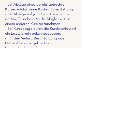
- Bei Absage eines bereits gebuchten
Kurses erfolgt keine Kostenrückerstattung.
- Bei Absage aufgrund von Krankheit hat
der/die Teilnehmer/in die Möglichkeit an
einem anderen Kurs teilzunehmen.
- Bei Kursabsage durch die Kursleiterin wird
ein Ersatztermin bekanntgegeben.
- Für den Verlust, Beschädigung oder
Diebstahl von mitgebrachten
Gegenständen wird
keine Haftung übernommen.
- Die Aufsichtspflicht beginnt bei
Kursbeginn und endet bei Kursende.
- Während des Kurses ist ein
Erziehungsberechtigter unter der
angegeben
Telefonnummer erreichbar.