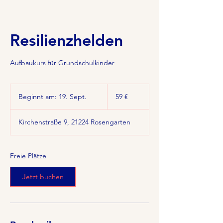
Resilienzhelden
Aufbaukurs für Grundschulkinder
59
Euro
Beginnt am: 19. Sept.
B
59 €
e
g
Kirchenstraße 9, 21224 Rosengarten
i
n
n
t
Freie Plätze
a
m
Jetzt buchen
:
1
9
.
S